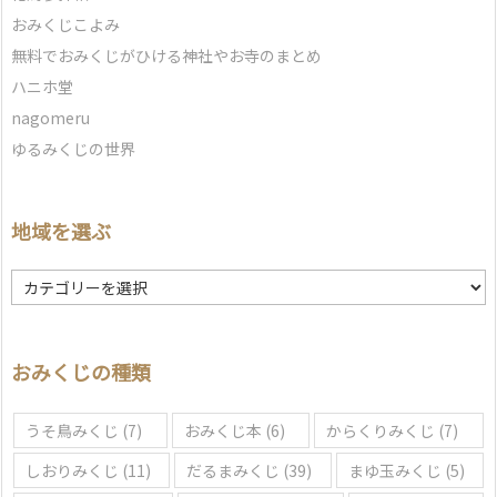
おみくじこよみ
無料でおみくじがひける神社やお寺のまとめ
ハニホ堂
nagomeru
ゆるみくじの世界
地域を選ぶ
地
域
を
選
おみくじの種類
ぶ
うそ鳥みくじ
(7)
おみくじ本
(6)
からくりみくじ
(7)
しおりみくじ
(11)
だるまみくじ
(39)
まゆ玉みくじ
(5)