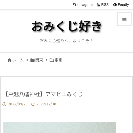

Instagram
Feedly
RSS

おみくじ好き

メニュ
おみくじ巡りへ、ようこそ！

サイド
ホーム
>
関東
>
東京




前へ

次へ
【戸越八幡神社】アマビエみくじ

検索
2022/09/20
2022/12/30

