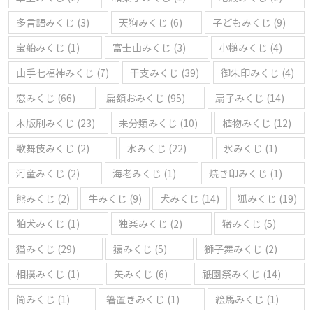
多言語みくじ
(3)
天狗みくじ
(6)
子どもみくじ
(9)
宝船みくじ
(1)
富士山みくじ
(3)
小槌みくじ
(4)
山手七福神みくじ
(7)
干支みくじ
(39)
御朱印みくじ
(4)
恋みくじ
(66)
扁額おみくじ
(95)
扇子みくじ
(14)
木版刷みくじ
(23)
未分類みくじ
(10)
植物みくじ
(12)
歌舞伎みくじ
(2)
水みくじ
(22)
氷みくじ
(1)
河童みくじ
(2)
海老みくじ
(1)
焼き印みくじ
(1)
熊みくじ
(2)
牛みくじ
(9)
犬みくじ
(14)
狐みくじ
(19)
狛犬みくじ
(1)
独楽みくじ
(2)
猪みくじ
(5)
猫みくじ
(29)
猿みくじ
(5)
獅子舞みくじ
(2)
相撲みくじ
(1)
矢みくじ
(6)
祇園祭みくじ
(14)
筒みくじ
(1)
箸置きみくじ
(1)
絵馬みくじ
(1)