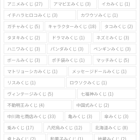
アニメみくじ
(27)
アマビエみくじ
(3)
イカみくじ
(1)
イチハラヒロコみくじ
(3)
カワウソみくじ
(1)
ガチャみくじ
(5)
キャラクターみくじ
(18)
タコみくじ
(2)
タヌキみくじ
(2)
ドラマみくじ
(1)
ネズミみくじ
(3)
ハニワみくじ
(3)
パンダみくじ
(3)
ペンギンみくじ
(3)
ボールみくじ
(3)
ポチ袋みくじ
(1)
マッチみくじ
(5)
マトリョーシカみくじ
(1)
メッセージドールみくじ
(1)
リスみくじ
(1)
ロウソクみくじ
(1)
ヴィンテージみくじ
(5)
七福神みくじ
(1)
不動明王みくじ
(4)
中国式みくじ
(2)
中川政七商店みくじ
(33)
亀みくじ
(3)
傘みくじ
(3)
兎みくじ
(17)
八咫烏みくじ
(12)
北海道みくじ
(8)
卓上みくじ
(2)
和菓子みくじ
(1)
地蔵みくじ
(2)