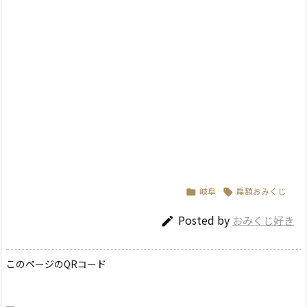
岐阜
扁額おみくじ


Posted by
おみくじ好き

このページのQRコード