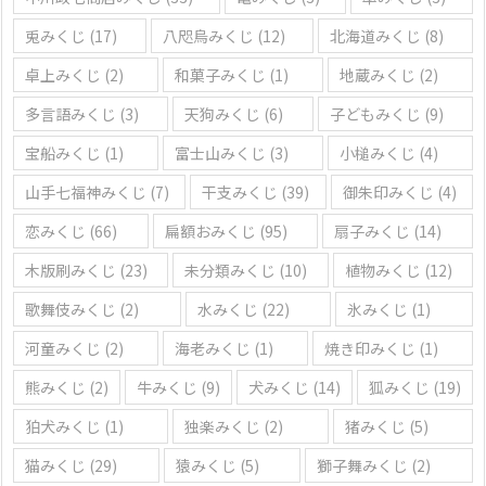
兎みくじ
(17)
八咫烏みくじ
(12)
北海道みくじ
(8)
卓上みくじ
(2)
和菓子みくじ
(1)
地蔵みくじ
(2)
多言語みくじ
(3)
天狗みくじ
(6)
子どもみくじ
(9)
宝船みくじ
(1)
富士山みくじ
(3)
小槌みくじ
(4)
山手七福神みくじ
(7)
干支みくじ
(39)
御朱印みくじ
(4)
恋みくじ
(66)
扁額おみくじ
(95)
扇子みくじ
(14)
木版刷みくじ
(23)
未分類みくじ
(10)
植物みくじ
(12)
歌舞伎みくじ
(2)
水みくじ
(22)
氷みくじ
(1)
河童みくじ
(2)
海老みくじ
(1)
焼き印みくじ
(1)
熊みくじ
(2)
牛みくじ
(9)
犬みくじ
(14)
狐みくじ
(19)
狛犬みくじ
(1)
独楽みくじ
(2)
猪みくじ
(5)
猫みくじ
(29)
猿みくじ
(5)
獅子舞みくじ
(2)