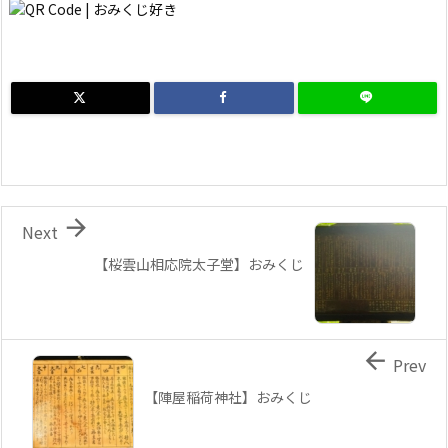

Next
【桜雲山相応院太子堂】おみくじ

Prev
【陣屋稲荷神社】おみくじ