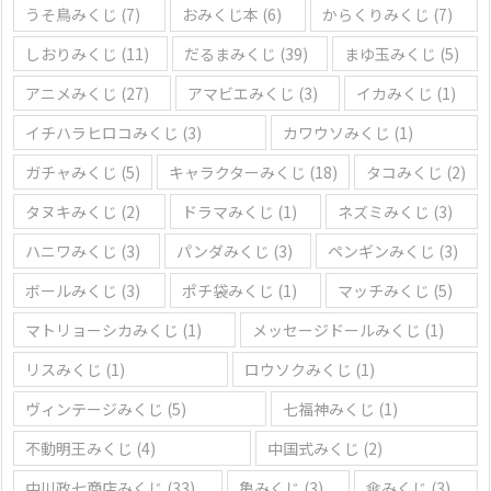
うそ鳥みくじ
(7)
おみくじ本
(6)
からくりみくじ
(7)
しおりみくじ
(11)
だるまみくじ
(39)
まゆ玉みくじ
(5)
アニメみくじ
(27)
アマビエみくじ
(3)
イカみくじ
(1)
イチハラヒロコみくじ
(3)
カワウソみくじ
(1)
ガチャみくじ
(5)
キャラクターみくじ
(18)
タコみくじ
(2)
タヌキみくじ
(2)
ドラマみくじ
(1)
ネズミみくじ
(3)
ハニワみくじ
(3)
パンダみくじ
(3)
ペンギンみくじ
(3)
ボールみくじ
(3)
ポチ袋みくじ
(1)
マッチみくじ
(5)
マトリョーシカみくじ
(1)
メッセージドールみくじ
(1)
リスみくじ
(1)
ロウソクみくじ
(1)
ヴィンテージみくじ
(5)
七福神みくじ
(1)
不動明王みくじ
(4)
中国式みくじ
(2)
中川政七商店みくじ
(33)
亀みくじ
(3)
傘みくじ
(3)