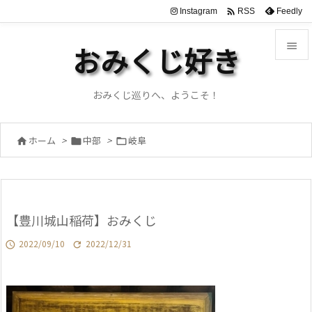

Instagram
Feedly
RSS

おみくじ好き

メニュ
おみくじ巡りへ、ようこそ！

サイド
ホーム
>
中部
>
岐阜




前へ

次へ
【豊川城山稲荷】おみくじ

検索
2022/09/10
2022/12/31

