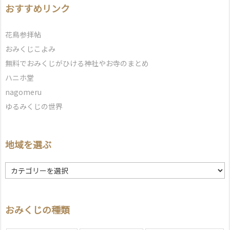
おすすめリンク
花鳥参拝帖
おみくじこよみ
無料でおみくじがひける神社やお寺のまとめ
ハニホ堂
nagomeru
ゆるみくじの世界
地域を選ぶ
地
域
を
選
おみくじの種類
ぶ