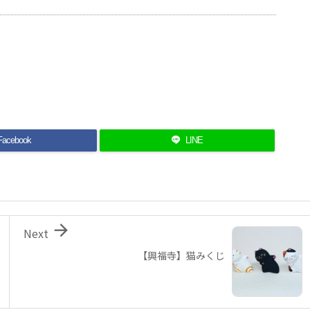
Facebook
LINE

Next
【興福寺】猫みくじ