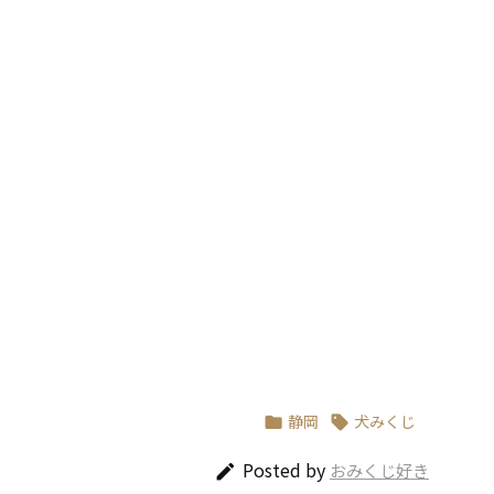
静岡
犬みくじ


Posted by
おみくじ好き
