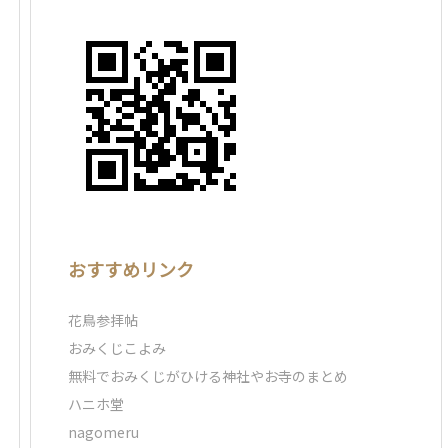
おすすめリンク
花鳥参拝帖
おみくじこよみ
無料でおみくじがひける神社やお寺のまとめ
ハニホ堂
nagomeru