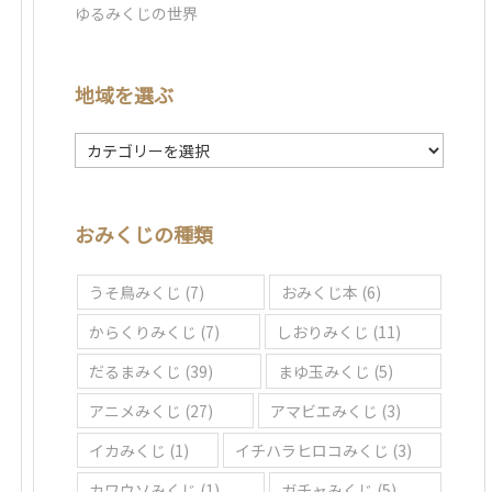
ゆるみくじの世界
地域を選ぶ
地
域
を
選
おみくじの種類
ぶ
うそ鳥みくじ
(7)
おみくじ本
(6)
からくりみくじ
(7)
しおりみくじ
(11)
だるまみくじ
(39)
まゆ玉みくじ
(5)
アニメみくじ
(27)
アマビエみくじ
(3)
イカみくじ
(1)
イチハラヒロコみくじ
(3)
カワウソみくじ
(1)
ガチャみくじ
(5)