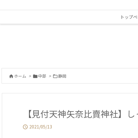
トップペ
ホーム
>
中部
>
静岡



【見付天神矢奈比賣神社】し
2021/05/13
