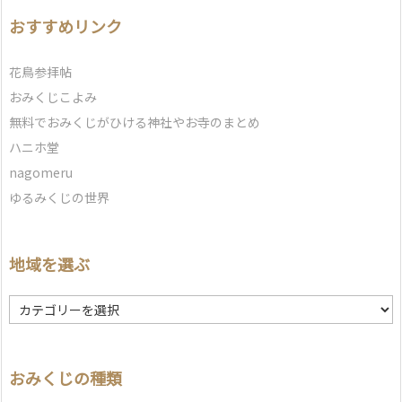
おすすめリンク
花鳥参拝帖
おみくじこよみ
無料でおみくじがひける神社やお寺のまとめ
ハニホ堂
nagomeru
ゆるみくじの世界
地域を選ぶ
地
域
を
選
おみくじの種類
ぶ