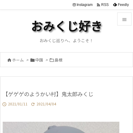

Instagram
Feedly
RSS

おみくじ好き

メニュ
おみくじ巡りへ、ようこそ！

サイド
ホーム
>
中国
>
島根




前へ

次へ
【ゲゲゲのようかい村】鬼太郎みくじ

検索
2021/01/11
2021/04/04

