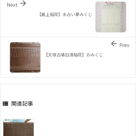

Next
【最上稲荷】水占い夢みくじ

Prev
【天塚古墳白清稲荷】おみくじ
関連記事
