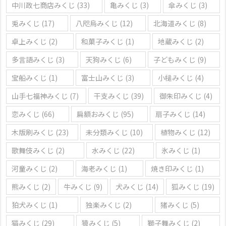
中川政七商店みくじ
(33)
亀みくじ
(3)
傘みくじ
(3)
兎みくじ
(17)
八咫烏みくじ
(12)
北海道みくじ
(8)
卓上みくじ
(2)
和菓子みくじ
(1)
地蔵みくじ
(2)
多言語みくじ
(3)
天狗みくじ
(6)
子どもみくじ
(9)
宝船みくじ
(1)
富士山みくじ
(3)
小槌みくじ
(4)
山手七福神みくじ
(7)
干支みくじ
(39)
御朱印みくじ
(4)
恋みくじ
(66)
扁額おみくじ
(95)
扇子みくじ
(14)
木版刷みくじ
(23)
未分類みくじ
(10)
植物みくじ
(12)
歌舞伎みくじ
(2)
水みくじ
(22)
氷みくじ
(1)
河童みくじ
(2)
海老みくじ
(1)
焼き印みくじ
(1)
熊みくじ
(2)
牛みくじ
(9)
犬みくじ
(14)
狐みくじ
(19)
狛犬みくじ
(1)
独楽みくじ
(2)
猪みくじ
(5)
猫みくじ
(29)
猿みくじ
(5)
獅子舞みくじ
(2)