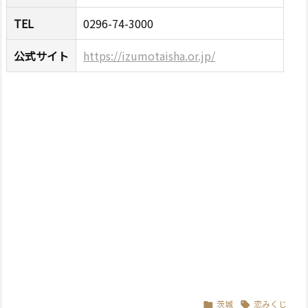
TEL
0296-74-3000
公式サイト
https://izumotaisha.or.jp/
茨城
恋みくじ

