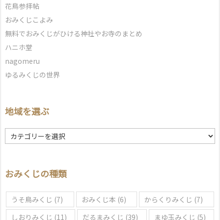
花鳥参拝帖
おみくじこよみ
無料でおみくじがひける神社やお寺のまとめ
ハニホ堂
nagomeru
ゆるみくじの世界
地域を選ぶ
地
域
を
選
おみくじの種類
ぶ
うそ鳥みくじ
(7)
おみくじ本
(6)
からくりみくじ
(7)
しおりみくじ
(11)
だるまみくじ
(39)
まゆ玉みくじ
(5)