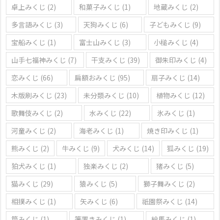
卓上みくじ
(2)
和菓子みくじ
(1)
地蔵みくじ
(2)
多言語みくじ
(3)
天狗みくじ
(6)
子どもみくじ
(9)
宝船みくじ
(1)
富士山みくじ
(3)
小槌みくじ
(4)
山手七福神みくじ
(7)
干支みくじ
(39)
御朱印みくじ
(4)
恋みくじ
(66)
扁額おみくじ
(95)
扇子みくじ
(14)
木版刷みくじ
(23)
未分類みくじ
(10)
植物みくじ
(12)
歌舞伎みくじ
(2)
水みくじ
(22)
氷みくじ
(1)
河童みくじ
(2)
海老みくじ
(1)
焼き印みくじ
(1)
熊みくじ
(2)
牛みくじ
(9)
犬みくじ
(14)
狐みくじ
(19)
狛犬みくじ
(1)
独楽みくじ
(2)
猪みくじ
(5)
猫みくじ
(29)
猿みくじ
(5)
獅子舞みくじ
(2)
相撲みくじ
(1)
矢みくじ
(6)
祇園祭みくじ
(14)
筒みくじ
(1)
箸置きみくじ
(1)
絵馬みくじ
(1)