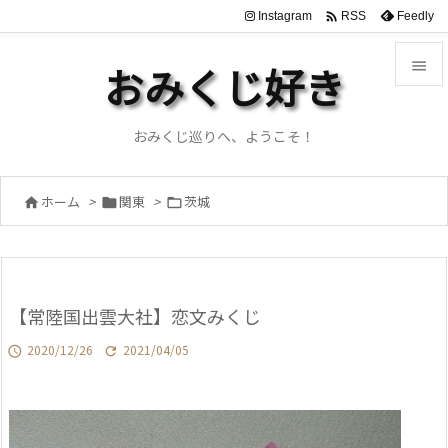

Instagram
Feedly
RSS

おみくじ好き

メニュ
おみくじ巡りへ、ようこそ！

サイド
ホーム
>
関東
>
茨城




前へ

次へ
【常陸国出雲大社】恋文みくじ

検索
2020/12/26
2021/04/05

