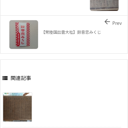

Prev
【常陸国出雲大社】鈴音恋みくじ
関連記事
