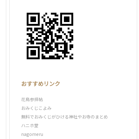
おすすめリンク
花鳥参拝帖
おみくじこよみ
無料でおみくじがひける神社やお寺のまとめ
ハニホ堂
nagomeru