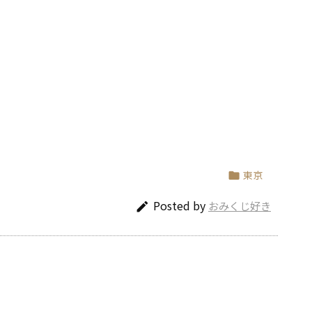
東京

Posted by
おみくじ好き
