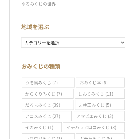
ゆるみくじの世界
地域を選ぶ
地
域
を
選
おみくじの種類
ぶ
うそ鳥みくじ
(7)
おみくじ本
(6)
からくりみくじ
(7)
しおりみくじ
(11)
だるまみくじ
(39)
まゆ玉みくじ
(5)
アニメみくじ
(27)
アマビエみくじ
(3)
イカみくじ
(1)
イチハラヒロコみくじ
(3)
カワウソみくじ
(1)
ガチャみくじ
(5)