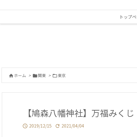
トップペ
ホーム
>
関東
>
東京



【鳩森八幡神社】万福みくじ
2019/12/15
2021/04/04

