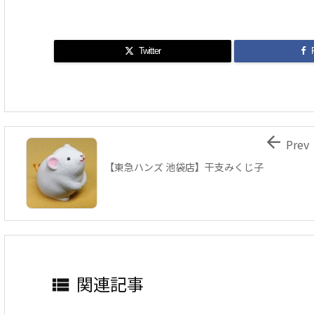
Twitter

Prev
【東急ハンズ 池袋店】干支みくじ子
関連記事
