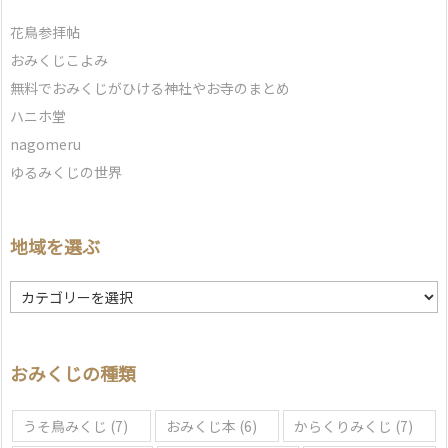
花鳥参拝帖
おみくじこよみ
無料でおみくじがひける神社やお寺のまとめ
ハニホ堂
nagomeru
ゆるみくじの世界
地域を選ぶ
地
域
を
選
おみくじの種類
ぶ
うそ鳥みくじ
(7)
おみくじ本
(6)
からくりみくじ
(7)