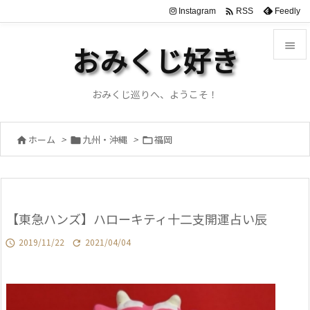

Instagram
Feedly
RSS

おみくじ好き

メニュ
おみくじ巡りへ、ようこそ！

サイド
ホーム
>
九州・沖縄
>
福岡




前へ

次へ
【東急ハンズ】ハローキティ十二支開運占い辰

検索
2019/11/22
2021/04/04

