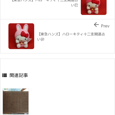
い巳

Prev
【東急ハンズ】ハローキティ十二支開運占
い卯
関連記事
