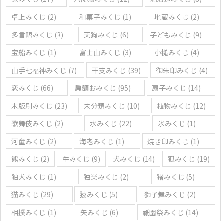
卓上みくじ
(2)
和菓子みくじ
(1)
地蔵みくじ
(2)
多言語みくじ
(3)
天狗みくじ
(6)
子どもみくじ
(9)
宝船みくじ
(1)
富士山みくじ
(3)
小槌みくじ
(4)
山手七福神みくじ
(7)
干支みくじ
(39)
御朱印みくじ
(4)
恋みくじ
(66)
扁額おみくじ
(95)
扇子みくじ
(14)
木版刷みくじ
(23)
未分類みくじ
(10)
植物みくじ
(12)
歌舞伎みくじ
(2)
水みくじ
(22)
氷みくじ
(1)
河童みくじ
(2)
海老みくじ
(1)
焼き印みくじ
(1)
熊みくじ
(2)
牛みくじ
(9)
犬みくじ
(14)
狐みくじ
(19)
狛犬みくじ
(1)
独楽みくじ
(2)
猪みくじ
(5)
猫みくじ
(29)
猿みくじ
(5)
獅子舞みくじ
(2)
相撲みくじ
(1)
矢みくじ
(6)
祇園祭みくじ
(14)