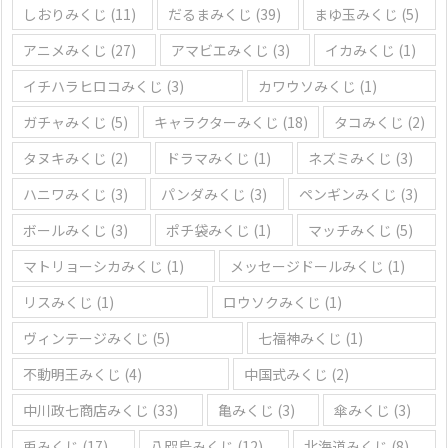
しおりみくじ
(11)
だるまみくじ
(39)
まゆ玉みくじ
(5)
アニメみくじ
(27)
アマビエみくじ
(3)
イカみくじ
(1)
イチハラヒロコみくじ
(3)
カワウソみくじ
(1)
ガチャみくじ
(5)
キャラクターみくじ
(18)
タコみくじ
(2)
タヌキみくじ
(2)
ドラマみくじ
(1)
ネズミみくじ
(3)
ハニワみくじ
(3)
パンダみくじ
(3)
ペンギンみくじ
(3)
ボールみくじ
(3)
ポチ袋みくじ
(1)
マッチみくじ
(5)
マトリョーシカみくじ
(1)
メッセージドールみくじ
(1)
リスみくじ
(1)
ロウソクみくじ
(1)
ヴィンテージみくじ
(5)
七福神みくじ
(1)
不動明王みくじ
(4)
中国式みくじ
(2)
中川政七商店みくじ
(33)
亀みくじ
(3)
傘みくじ
(3)
兎みくじ
(17)
八咫烏みくじ
(12)
北海道みくじ
(8)