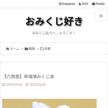

Instagram
Feedly
RSS

おみくじ好き

メニュ
おみくじ巡りへ、ようこそ！

サイド
ホーム
>
関西
>
京都




前へ

次へ
【六角堂】幸福鳩みくじ金

検索
2019/10/21
2022/12/30

