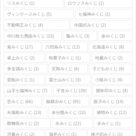
リスみくじ
(1)
ロウソクみくじ
(1)
ヴィンテージみくじ
(5)
七福神みくじ
(1)
不動明王みくじ
(4)
中国式みくじ
(2)
中川政七商店みくじ
(33)
亀みくじ
(3)
傘みくじ
(3)
兎みくじ
(17)
八咫烏みくじ
(12)
北海道みくじ
(8)
卓上みくじ
(2)
和菓子みくじ
(1)
地蔵みくじ
(2)
多言語みくじ
(3)
天狗みくじ
(6)
子どもみくじ
(9)
宝船みくじ
(1)
富士山みくじ
(3)
小槌みくじ
(4)
山手七福神みくじ
(7)
干支みくじ
(39)
御朱印みくじ
(4)
恋みくじ
(66)
扁額おみくじ
(95)
扇子みくじ
(14)
木版刷みくじ
(23)
未分類みくじ
(10)
植物みくじ
(12)
歌舞伎みくじ
(2)
水みくじ
(22)
氷みくじ
(1)
河童みくじ
(2)
海老みくじ
(1)
焼き印みくじ
(1)