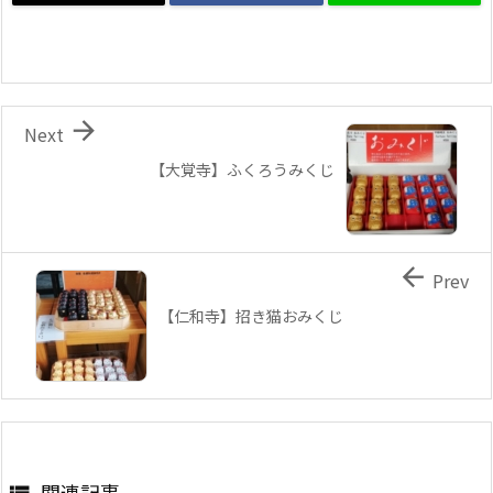

Next
【大覚寺】ふくろうみくじ

Prev
【仁和寺】招き猫おみくじ
関連記事