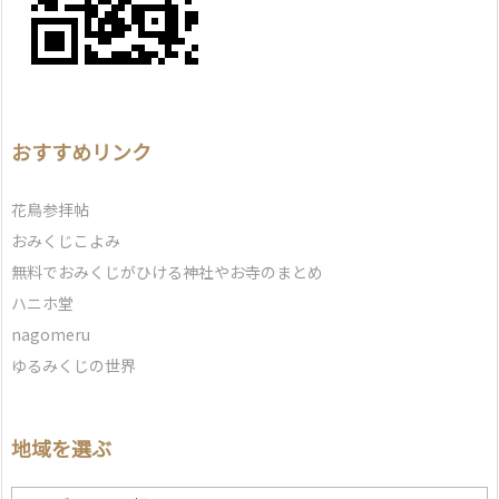
おすすめリンク
花鳥参拝帖
おみくじこよみ
無料でおみくじがひける神社やお寺のまとめ
ハニホ堂
nagomeru
ゆるみくじの世界
地域を選ぶ
地