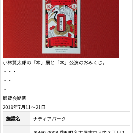
小林賢太郎の「本」展と「本」公演のおみくじ。
・・・
・・
・
展覧会期間
2019年7月11～21日
施設名
ナディアパーク
〒460-0008 愛知県名古屋市中区栄３丁目１