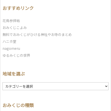
おすすめリンク
花鳥参拝帖
おみくじこよみ
無料でおみくじがひける神社やお寺のまとめ
ハニホ堂
nagomeru
ゆるみくじの世界
地域を選ぶ
地
域
を
選
おみくじの種類
ぶ