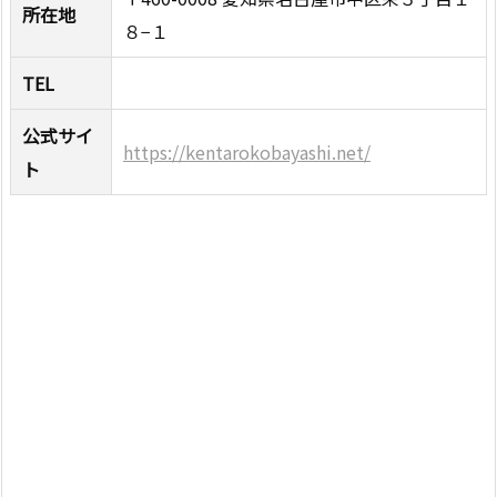
所在地
８−１
TEL
公式サイ
https://kentarokobayashi.net/
ト