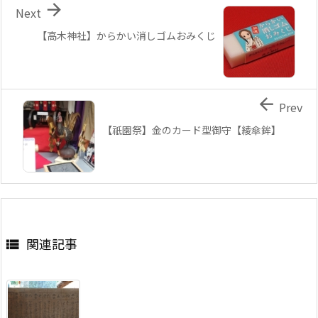

Next
【高木神社】からかい消しゴムおみくじ

Prev
【祇園祭】金のカード型御守【綾傘鉾】
関連記事
