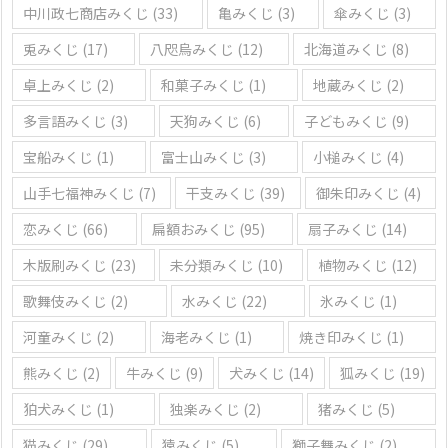
中川政七商店みくじ
(33)
亀みくじ
(3)
傘みくじ
(3)
兎みくじ
(17)
八咫烏みくじ
(12)
北海道みくじ
(8)
卓上みくじ
(2)
和菓子みくじ
(1)
地蔵みくじ
(2)
多言語みくじ
(3)
天狗みくじ
(6)
子どもみくじ
(9)
宝船みくじ
(1)
富士山みくじ
(3)
小槌みくじ
(4)
山手七福神みくじ
(7)
干支みくじ
(39)
御朱印みくじ
(4)
恋みくじ
(66)
扁額おみくじ
(95)
扇子みくじ
(14)
木版刷みくじ
(23)
未分類みくじ
(10)
植物みくじ
(12)
歌舞伎みくじ
(2)
水みくじ
(22)
氷みくじ
(1)
河童みくじ
(2)
海老みくじ
(1)
焼き印みくじ
(1)
熊みくじ
(2)
牛みくじ
(9)
犬みくじ
(14)
狐みくじ
(19)
狛犬みくじ
(1)
独楽みくじ
(2)
猪みくじ
(5)
猫みくじ
(29)
猿みくじ
(5)
獅子舞みくじ
(2)