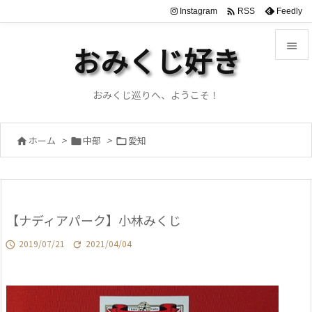

Instagram
Feedly
RSS

おみくじ好き

メニュ
おみくじ巡りへ、ようこそ！

サイド
ホーム
>
中部
>
愛知




前へ

次へ
【ナディアパーク】小林みくじ

検索
2019/07/21
2021/04/04

