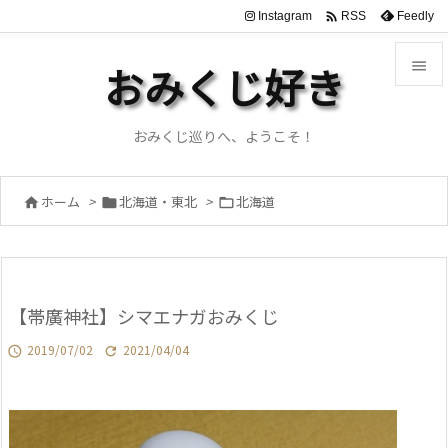

Instagram
Feedly
RSS

おみくじ好き

メニュ
おみくじ巡りへ、ようこそ！

サイド
ホーム
>
北海道・東北
>
北海道




前へ

次へ
【帯廣神社】シマエナガおみくじ

検索
2019/07/02
2021/04/04

