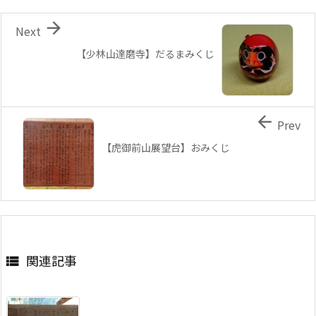

Next
【少林山達磨寺】だるまみくじ

Prev
【虎御前山展望台】おみくじ
関連記事
