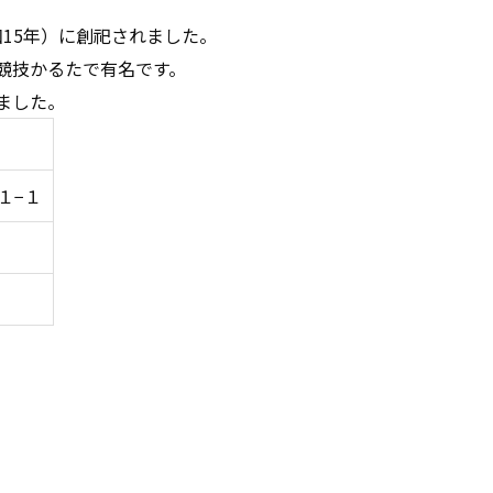
和15年）に創祀されました。
競技かるたで有名です。
ました。
−１−１