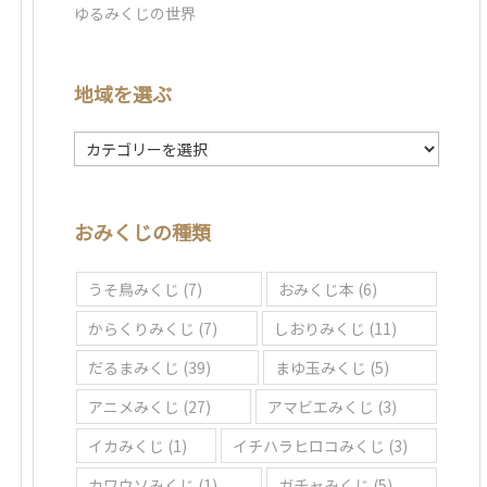
ゆるみくじの世界
地域を選ぶ
地
域
を
選
おみくじの種類
ぶ
うそ鳥みくじ
(7)
おみくじ本
(6)
からくりみくじ
(7)
しおりみくじ
(11)
だるまみくじ
(39)
まゆ玉みくじ
(5)
アニメみくじ
(27)
アマビエみくじ
(3)
イカみくじ
(1)
イチハラヒロコみくじ
(3)
カワウソみくじ
(1)
ガチャみくじ
(5)