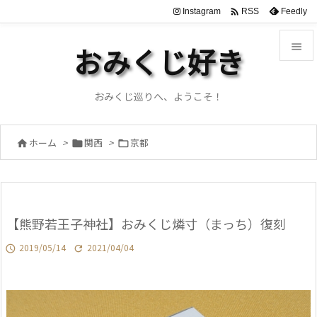

Instagram
Feedly
RSS

おみくじ好き

メニュ
おみくじ巡りへ、ようこそ！

サイド
ホーム
>
関西
>
京都




前へ

次へ
【熊野若王子神社】おみくじ燐寸（まっち）復刻

検索
2019/05/14
2021/04/04

