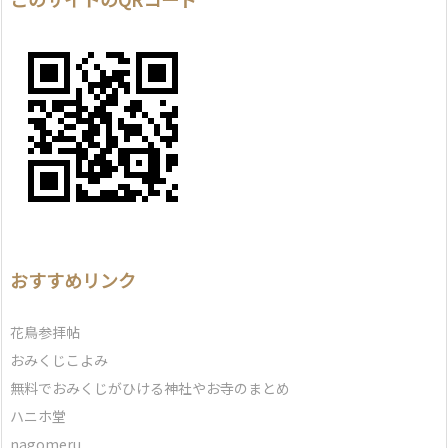
おすすめリンク
花鳥参拝帖
おみくじこよみ
無料でおみくじがひける神社やお寺のまとめ
ハニホ堂
nagomeru