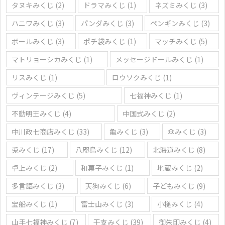
タヌキみくじ
(2)
ドラマみくじ
(1)
ネズミみくじ
(3)
ハニワみくじ
(3)
パンダみくじ
(3)
ペンギンみくじ
(3)
ボールみくじ
(3)
ポチ袋みくじ
(1)
マッチみくじ
(5)
マトリョーシカみくじ
(1)
メッセージドールみくじ
(1)
リスみくじ
(1)
ロウソクみくじ
(1)
ヴィンテージみくじ
(5)
七福神みくじ
(1)
不動明王みくじ
(4)
中国式みくじ
(2)
中川政七商店みくじ
(33)
亀みくじ
(3)
傘みくじ
(3)
兎みくじ
(17)
八咫烏みくじ
(12)
北海道みくじ
(8)
卓上みくじ
(2)
和菓子みくじ
(1)
地蔵みくじ
(2)
多言語みくじ
(3)
天狗みくじ
(6)
子どもみくじ
(9)
宝船みくじ
(1)
富士山みくじ
(3)
小槌みくじ
(4)
山手七福神みくじ
(7)
干支みくじ
(39)
御朱印みくじ
(4)