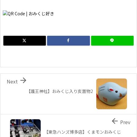

Next
【護王神社】おみくじ入り亥置物2

Prev
【東急ハンズ博多店】くまモンおみくじ