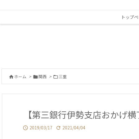
トップペ
ホーム
>
関西
>
三重



【第三銀行伊勢支店おかげ横
2019/03/17
2021/04/04

