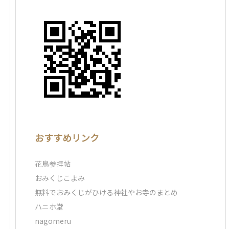
おすすめリンク
花鳥参拝帖
おみくじこよみ
無料でおみくじがひける神社やお寺のまとめ
ハニホ堂
nagomeru