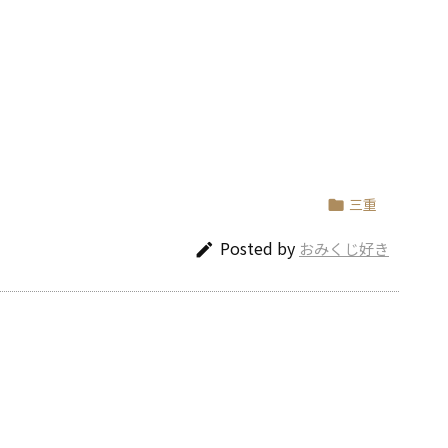
三重

Posted by
おみくじ好き
