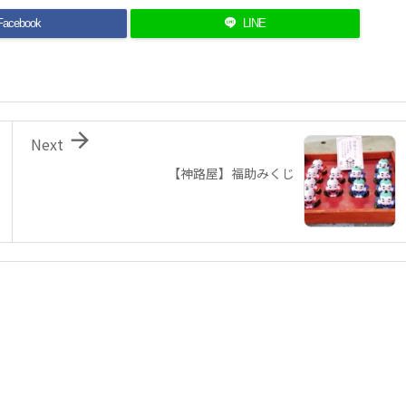
Facebook
LINE

Next
【神路屋】福助みくじ