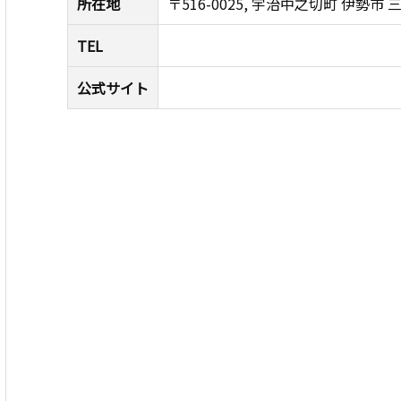
所在地
〒516-0025, 宇治中之切町 伊勢市 三重
TEL
公式サイト