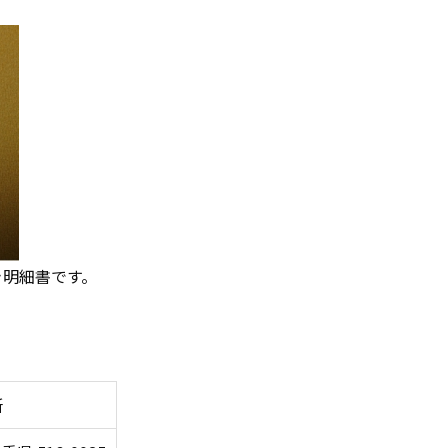
き明細書です。
所