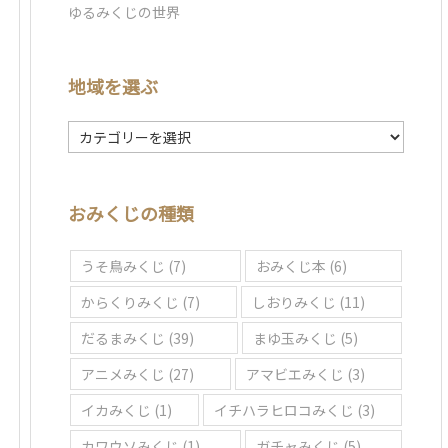
ゆるみくじの世界
地域を選ぶ
地
域
を
選
おみくじの種類
ぶ
うそ鳥みくじ
(7)
おみくじ本
(6)
からくりみくじ
(7)
しおりみくじ
(11)
だるまみくじ
(39)
まゆ玉みくじ
(5)
アニメみくじ
(27)
アマビエみくじ
(3)
イカみくじ
(1)
イチハラヒロコみくじ
(3)
カワウソみくじ
(1)
ガチャみくじ
(5)