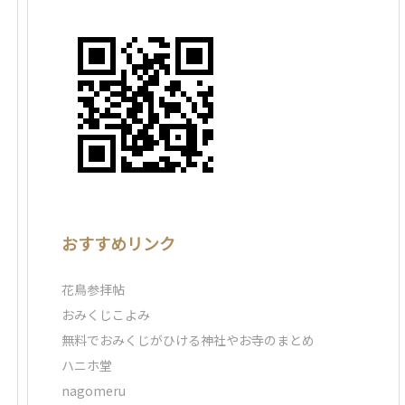
おすすめリンク
花鳥参拝帖
おみくじこよみ
無料でおみくじがひける神社やお寺のまとめ
ハニホ堂
nagomeru