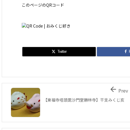
このページのQRコード
Twitter

Prev
【東福寺塔頭毘沙門堂勝林寺】干支みくじ亥