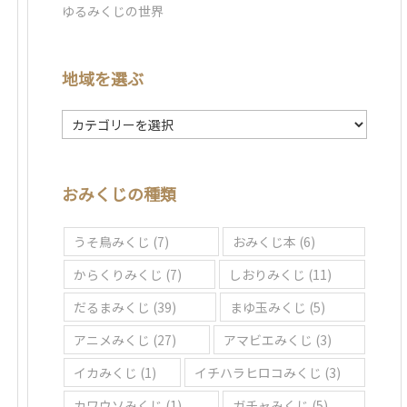
ゆるみくじの世界
地域を選ぶ
地
域
を
選
おみくじの種類
ぶ
うそ鳥みくじ
(7)
おみくじ本
(6)
からくりみくじ
(7)
しおりみくじ
(11)
だるまみくじ
(39)
まゆ玉みくじ
(5)
アニメみくじ
(27)
アマビエみくじ
(3)
イカみくじ
(1)
イチハラヒロコみくじ
(3)
カワウソみくじ
(1)
ガチャみくじ
(5)