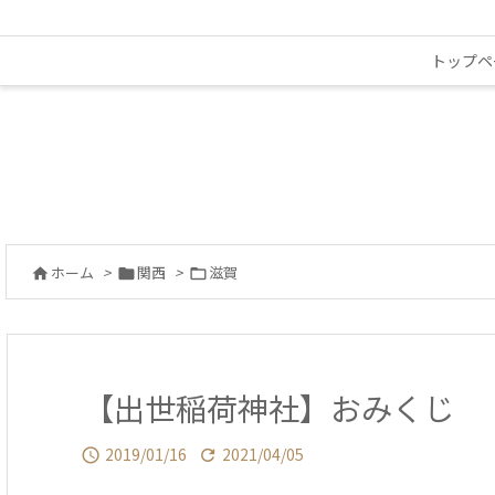
トップペ
ホーム
>
関西
>
滋賀



【出世稲荷神社】おみくじ
2019/01/16
2021/04/05

