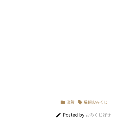
滋賀
扁額おみくじ


Posted by
おみくじ好き
