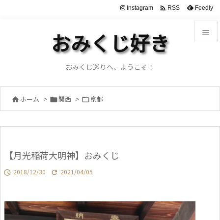

Instagram
Feedly
RSS

おみくじ好き

メニュ
おみくじ巡りへ、ようこそ！

サイド
ホーム
>
関西
>
京都




前へ

次へ
【月光稲荷大明神】おみくじ

検索
2018/12/30
2021/04/05

