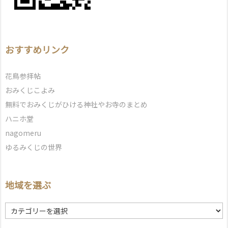
おすすめリンク
花鳥参拝帖
おみくじこよみ
無料でおみくじがひける神社やお寺のまとめ
ハニホ堂
nagomeru
ゆるみくじの世界
地域を選ぶ
地
域
を