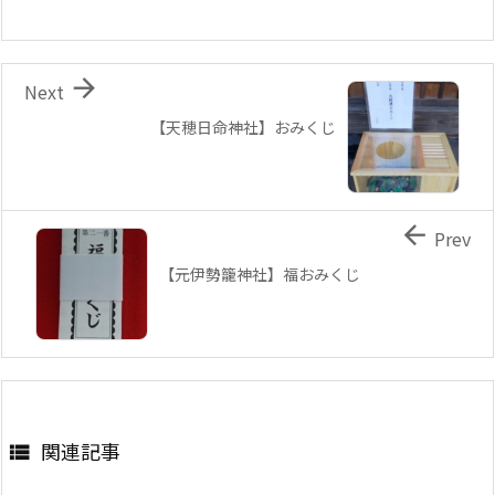

Next
【天穂日命神社】おみくじ

Prev
【元伊勢籠神社】福おみくじ
関連記事
