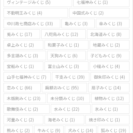
ヴィンテージみくじ
(5)
七福神みくじ
(1)
不動明王みくじ
(4)
中国式みくじ
(2)
中川政七商店みくじ
(33)
亀みくじ
(3)
傘みくじ
(3)
兎みくじ
(17)
八咫烏みくじ
(12)
北海道みくじ
(8)
卓上みくじ
(2)
和菓子みくじ
(1)
地蔵みくじ
(2)
多言語みくじ
(3)
天狗みくじ
(6)
子どもみくじ
(9)
宝船みくじ
(1)
富士山みくじ
(3)
小槌みくじ
(4)
山手七福神みくじ
(7)
干支みくじ
(39)
御朱印みくじ
(4)
恋みくじ
(66)
扁額おみくじ
(95)
扇子みくじ
(14)
木版刷みくじ
(23)
未分類みくじ
(10)
植物みくじ
(12)
歌舞伎みくじ
(2)
水みくじ
(22)
氷みくじ
(1)
河童みくじ
(2)
海老みくじ
(1)
焼き印みくじ
(1)
熊みくじ
(2)
牛みくじ
(9)
犬みくじ
(14)
狐みくじ
(19)