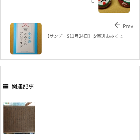
じ

Prev
【サンデーS11月24日】安室透おみくじ
関連記事
