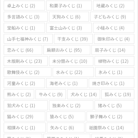
卓上みくじ
(2)
和菓子みくじ
(1)
地蔵みくじ
(2)
多言語みくじ
(3)
天狗みくじ
(6)
子どもみくじ
(9)
宝船みくじ
(1)
富士山みくじ
(3)
小槌みくじ
(4)
山手七福神みくじ
(7)
干支みくじ
(39)
御朱印みくじ
(4)
恋みくじ
(66)
扁額おみくじ
(95)
扇子みくじ
(14)
木版刷みくじ
(23)
未分類みくじ
(10)
植物みくじ
(12)
歌舞伎みくじ
(2)
水みくじ
(22)
氷みくじ
(1)
河童みくじ
(2)
海老みくじ
(1)
焼き印みくじ
(1)
熊みくじ
(2)
牛みくじ
(9)
犬みくじ
(14)
狐みくじ
(19)
狛犬みくじ
(1)
独楽みくじ
(2)
猪みくじ
(5)
猫みくじ
(29)
猿みくじ
(5)
獅子舞みくじ
(2)
相撲みくじ
(1)
矢みくじ
(6)
祇園祭みくじ
(14)