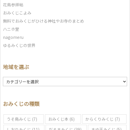
花鳥参拝帖
おみくじこよみ
無料でおみくじがひける神社やお寺のまとめ
ハニホ堂
nagomeru
ゆるみくじの世界
地域を選ぶ
地
域
を
選
おみくじの種類
ぶ
うそ鳥みくじ
(7)
おみくじ本
(6)
からくりみくじ
(7)
しおりみくじ
(11)
だるまみくじ
(39)
まゆ玉みくじ
(5)