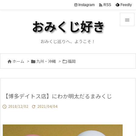

Instagram
Feedly
RSS

おみくじ好き

メニュ
おみくじ巡りへ、ようこそ！

サイド
ホーム
>
九州・沖縄
>
福岡




前へ

次へ
【博多デイトス店】にわか明太だるまみくじ

検索
2018/12/02
2021/04/04

