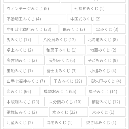
ヴィンテージみくじ
(5)
七福神みくじ
(1)
不動明王みくじ
(4)
中国式みくじ
(2)
中川政七商店みくじ
(33)
亀みくじ
(3)
傘みくじ
(3)
兎みくじ
(17)
八咫烏みくじ
(12)
北海道みくじ
(8)
卓上みくじ
(2)
和菓子みくじ
(1)
地蔵みくじ
(2)
多言語みくじ
(3)
天狗みくじ
(6)
子どもみくじ
(9)
宝船みくじ
(1)
富士山みくじ
(3)
小槌みくじ
(4)
山手七福神みくじ
(7)
干支みくじ
(39)
御朱印みくじ
(4)
恋みくじ
(66)
扁額おみくじ
(95)
扇子みくじ
(14)
木版刷みくじ
(23)
未分類みくじ
(10)
植物みくじ
(12)
歌舞伎みくじ
(2)
水みくじ
(22)
氷みくじ
(1)
河童みくじ
(2)
海老みくじ
(1)
焼き印みくじ
(1)