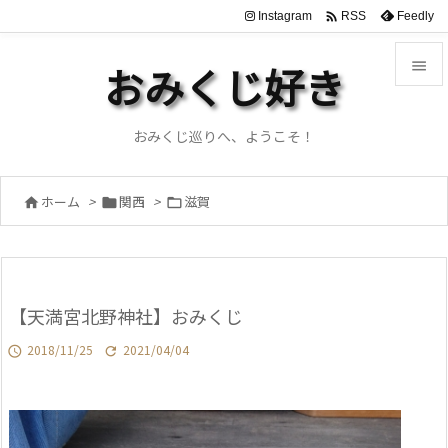

Instagram
Feedly
RSS

おみくじ好き

メニュ
おみくじ巡りへ、ようこそ！

サイド
ホーム
>
関西
>
滋賀




前へ

次へ
【天満宮北野神社】おみくじ

検索
2018/11/25
2021/04/04

