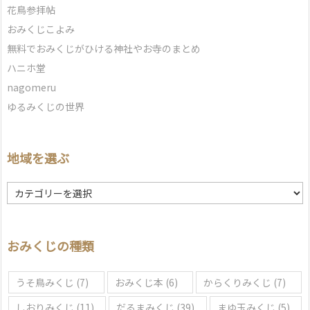
花鳥参拝帖
おみくじこよみ
無料でおみくじがひける神社やお寺のまとめ
ハニホ堂
nagomeru
ゆるみくじの世界
地域を選ぶ
地
域
を
選
おみくじの種類
ぶ
うそ鳥みくじ
(7)
おみくじ本
(6)
からくりみくじ
(7)
しおりみくじ
(11)
だるまみくじ
(39)
まゆ玉みくじ
(5)