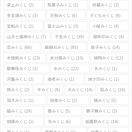
卓上みくじ
(2)
和菓子みくじ
(1)
地蔵みくじ
(2)
多言語みくじ
(3)
天狗みくじ
(6)
子どもみくじ
(9)
宝船みくじ
(1)
富士山みくじ
(3)
小槌みくじ
(4)
山手七福神みくじ
(7)
干支みくじ
(39)
御朱印みくじ
(4)
恋みくじ
(66)
扁額おみくじ
(95)
扇子みくじ
(14)
木版刷みくじ
(23)
未分類みくじ
(10)
植物みくじ
(12)
歌舞伎みくじ
(2)
水みくじ
(22)
氷みくじ
(1)
河童みくじ
(2)
海老みくじ
(1)
焼き印みくじ
(1)
熊みくじ
(2)
牛みくじ
(9)
犬みくじ
(14)
狐みくじ
(19)
狛犬みくじ
(1)
独楽みくじ
(2)
猪みくじ
(5)
猫みくじ
(29)
猿みくじ
(5)
獅子舞みくじ
(2)
相撲みくじ
(1)
矢みくじ
(6)
祇園祭みくじ
(14)