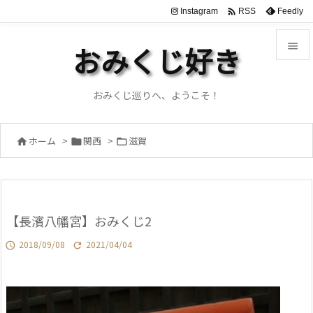

Instagram
Feedly
RSS

おみくじ好き

メニュ
おみくじ巡りへ、ようこそ！

サイド
ホーム
>
関西
>
滋賀




前へ

次へ
【長濱八幡宮】おみくじ2

検索
2018/09/08
2021/04/04

