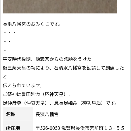
長浜八幡宮のおみくじです。
・・・
・・
・
平安時代後期、源義家からの発願をうけた
後三条天皇の勅により、石清水八幡宮を勧請して創建した
と
伝えられています。
ご祭神は誉田別命（応神天皇）、
足仲彦尊（仲哀天皇）、息長足姫命（神功皇后）です。
名称
長濱八幡宮
所在地
〒526-0053 滋賀県長浜市宮前町１３−５５