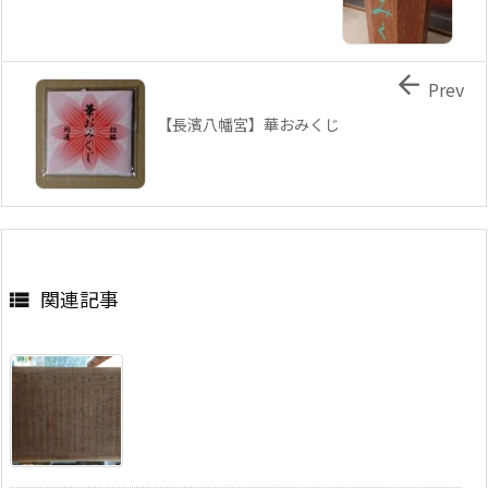

Prev
【長濱八幡宮】華おみくじ
関連記事
