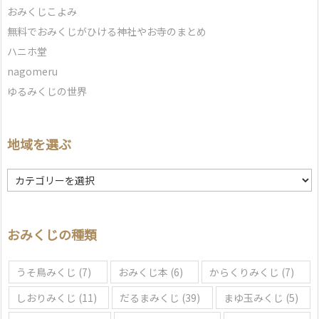
おみくじこよみ
無料でおみくじがひける神社やお寺のまとめ
ハニホ堂
nagomeru
ゆるみくじの世界
地域を選ぶ
地
域
を
選
おみくじの種類
ぶ
うそ鳥みくじ
(7)
おみくじ本
(6)
からくりみくじ
(7)
しおりみくじ
(11)
だるまみくじ
(39)
まゆ玉みくじ
(5)