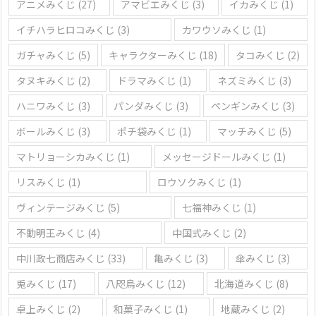
アニメみくじ
(27)
アマビエみくじ
(3)
イカみくじ
(1)
イチハラヒロコみくじ
(3)
カワウソみくじ
(1)
ガチャみくじ
(5)
キャラクターみくじ
(18)
タコみくじ
(2)
タヌキみくじ
(2)
ドラマみくじ
(1)
ネズミみくじ
(3)
ハニワみくじ
(3)
パンダみくじ
(3)
ペンギンみくじ
(3)
ボールみくじ
(3)
ポチ袋みくじ
(1)
マッチみくじ
(5)
マトリョーシカみくじ
(1)
メッセージドールみくじ
(1)
リスみくじ
(1)
ロウソクみくじ
(1)
ヴィンテージみくじ
(5)
七福神みくじ
(1)
不動明王みくじ
(4)
中国式みくじ
(2)
中川政七商店みくじ
(33)
亀みくじ
(3)
傘みくじ
(3)
兎みくじ
(17)
八咫烏みくじ
(12)
北海道みくじ
(8)
卓上みくじ
(2)
和菓子みくじ
(1)
地蔵みくじ
(2)