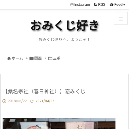

Instagram
Feedly
RSS

おみくじ好き

メニュ
おみくじ巡りへ、ようこそ！

サイド
ホーム
>
関西
>
三重




前へ

次へ
【桑名宗社（春日神社）】恋みくじ

検索
2018/08/22
2021/04/05

