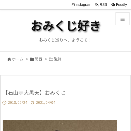

Instagram
Feedly
RSS

おみくじ好き

メニュ
おみくじ巡りへ、ようこそ！

サイド
ホーム
>
関西
>
滋賀




前へ

次へ
【石山寺大黒天】おみくじ

検索
2018/05/24
2021/04/04

