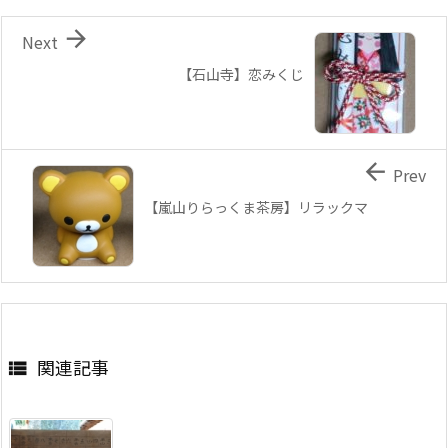

Next
【石山寺】恋みくじ

Prev
【嵐山りらっくま茶房】リラックマ
関連記事
