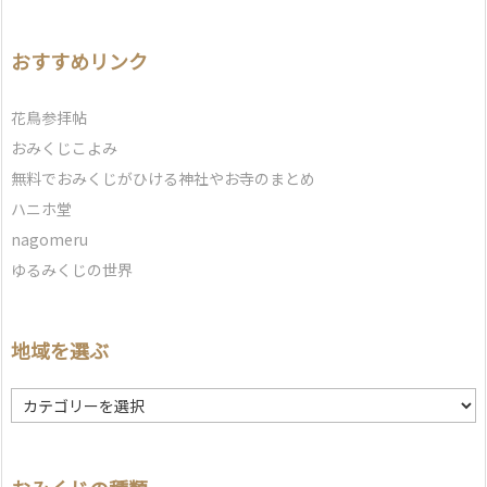
おすすめリンク
花鳥参拝帖
おみくじこよみ
無料でおみくじがひける神社やお寺のまとめ
ハニホ堂
nagomeru
ゆるみくじの世界
地域を選ぶ
地
域
を
選
ぶ