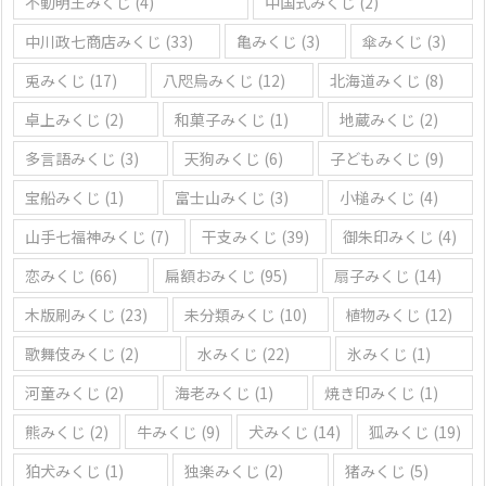
不動明王みくじ
(4)
中国式みくじ
(2)
中川政七商店みくじ
(33)
亀みくじ
(3)
傘みくじ
(3)
兎みくじ
(17)
八咫烏みくじ
(12)
北海道みくじ
(8)
卓上みくじ
(2)
和菓子みくじ
(1)
地蔵みくじ
(2)
多言語みくじ
(3)
天狗みくじ
(6)
子どもみくじ
(9)
宝船みくじ
(1)
富士山みくじ
(3)
小槌みくじ
(4)
山手七福神みくじ
(7)
干支みくじ
(39)
御朱印みくじ
(4)
恋みくじ
(66)
扁額おみくじ
(95)
扇子みくじ
(14)
木版刷みくじ
(23)
未分類みくじ
(10)
植物みくじ
(12)
歌舞伎みくじ
(2)
水みくじ
(22)
氷みくじ
(1)
河童みくじ
(2)
海老みくじ
(1)
焼き印みくじ
(1)
熊みくじ
(2)
牛みくじ
(9)
犬みくじ
(14)
狐みくじ
(19)
狛犬みくじ
(1)
独楽みくじ
(2)
猪みくじ
(5)