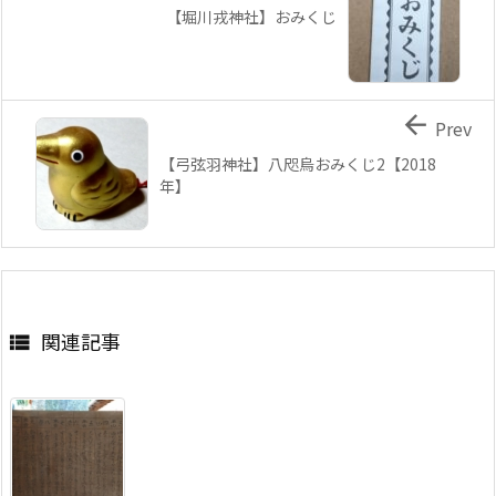
【堀川戎神社】おみくじ

Prev
【弓弦羽神社】八咫烏おみくじ2【2018
年】
関連記事
