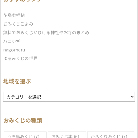
花鳥参拝帖
おみくじこよみ
無料でおみくじがひける神社やお寺のまとめ
ハニホ堂
nagomeru
ゆるみくじの世界
地域を選ぶ
地
域
を
選
おみくじの種類
ぶ
うそ鳥みくじ
(7)
おみくじ本
(6)
からくりみくじ
(7)