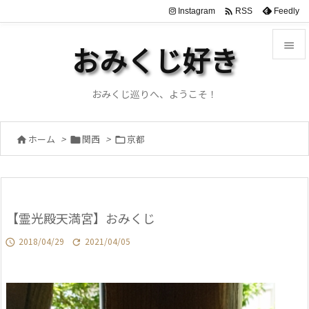

Instagram
Feedly
RSS

おみくじ好き

メニュ
おみくじ巡りへ、ようこそ！

サイド
ホーム
>
関西
>
京都




前へ

次へ
【霊光殿天満宮】おみくじ

検索
2018/04/29
2021/04/05

