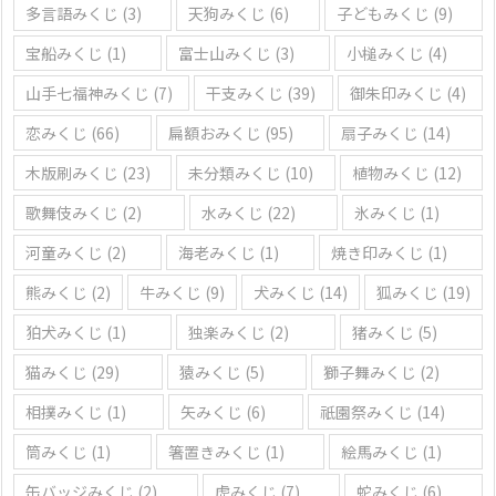
多言語みくじ
(3)
天狗みくじ
(6)
子どもみくじ
(9)
宝船みくじ
(1)
富士山みくじ
(3)
小槌みくじ
(4)
山手七福神みくじ
(7)
干支みくじ
(39)
御朱印みくじ
(4)
恋みくじ
(66)
扁額おみくじ
(95)
扇子みくじ
(14)
木版刷みくじ
(23)
未分類みくじ
(10)
植物みくじ
(12)
歌舞伎みくじ
(2)
水みくじ
(22)
氷みくじ
(1)
河童みくじ
(2)
海老みくじ
(1)
焼き印みくじ
(1)
熊みくじ
(2)
牛みくじ
(9)
犬みくじ
(14)
狐みくじ
(19)
狛犬みくじ
(1)
独楽みくじ
(2)
猪みくじ
(5)
猫みくじ
(29)
猿みくじ
(5)
獅子舞みくじ
(2)
相撲みくじ
(1)
矢みくじ
(6)
祇園祭みくじ
(14)
筒みくじ
(1)
箸置きみくじ
(1)
絵馬みくじ
(1)
缶バッジみくじ
(2)
虎みくじ
(7)
蛇みくじ
(6)