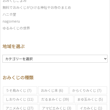
おみくじこよみ
無料でおみくじがひける神社やお寺のまとめ
ハニホ堂
nagomeru
ゆるみくじの世界
地域を選ぶ
地
域
を
選
おみくじの種類
ぶ
うそ鳥みくじ
(7)
おみくじ本
(6)
からくりみくじ
(7)
しおりみくじ
(11)
だるまみくじ
(39)
まゆ玉みくじ
(5)
アニメみくじ
(27)
アマビエみくじ
(3)
イカみくじ
(1)