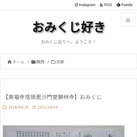

Instagram
Feedly
RSS

おみくじ好き

メニュ
おみくじ巡りへ、ようこそ！

サイド
ホーム
>
関西
>
京都




前へ

次へ
【東福寺塔頭毘沙門堂勝林寺】おみくじ

検索
2018/04/29
2021/04/04

