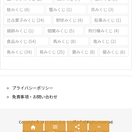
蛙みくじ
(4)
蟹みくじ
(1)
貝みくじ
(3)
辻占菓子みくじ
(24)
野球みくじ
(4)
鉛筆みくじ
(1)
鏡餅みくじ
(1)
閻魔みくじ
(5)
飛行機みくじ
(4)
食品みくじ
(54)
馬みくじ
(8)
鬼みくじ
(2)
魚みくじ
(34)
鳥みくじ
(25)
鹿みくじ
(8)
龍みくじ
(6)
プライバシーポリシー
免責事項・お問い合わせ
Copyright © 2017-2025 おみくじ好き® All Rights Reserved.




WordPress Luxeritas Theme is provided by "
Thought is free
".
メニュー
SNS
上へ