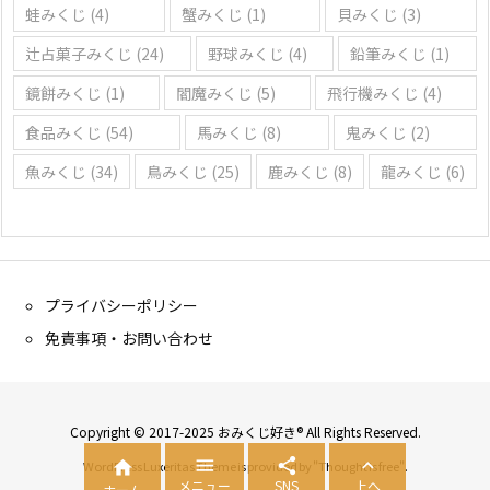
蛙みくじ
(4)
蟹みくじ
(1)
貝みくじ
(3)
辻占菓子みくじ
(24)
野球みくじ
(4)
鉛筆みくじ
(1)
鏡餅みくじ
(1)
閻魔みくじ
(5)
飛行機みくじ
(4)
食品みくじ
(54)
馬みくじ
(8)
鬼みくじ
(2)
魚みくじ
(34)
鳥みくじ
(25)
鹿みくじ
(8)
龍みくじ
(6)
プライバシーポリシー
免責事項・お問い合わせ
Copyright © 2017-2025 おみくじ好き® All Rights Reserved.




WordPress Luxeritas Theme is provided by "
Thought is free
".
メニュー
SNS
上へ
ホーム