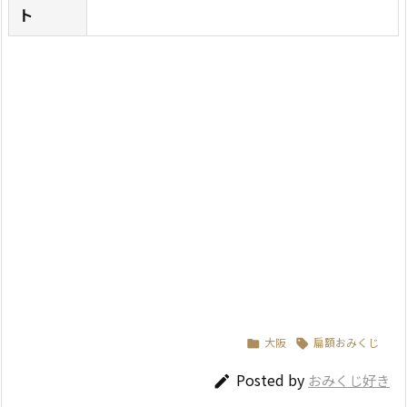
ト
大阪
扁額おみくじ


Posted by
おみくじ好き
