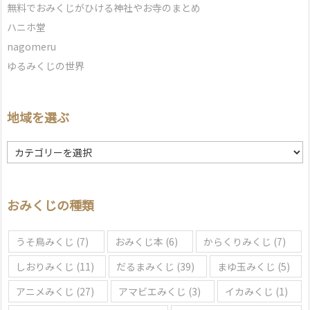
無料でおみくじがひける神社やお寺のまとめ
ハニホ堂
nagomeru
ゆるみくじの世界
地域を選ぶ
地
域
を
選
おみくじの種類
ぶ
うそ鳥みくじ
(7)
おみくじ本
(6)
からくりみくじ
(7)
しおりみくじ
(11)
だるまみくじ
(39)
まゆ玉みくじ
(5)
アニメみくじ
(27)
アマビエみくじ
(3)
イカみくじ
(1)