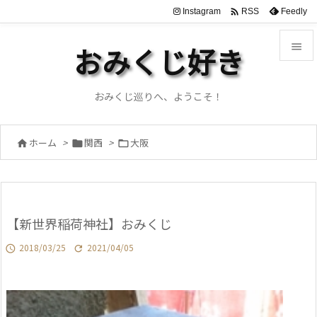

Instagram
Feedly
RSS

おみくじ好き

メニュ
おみくじ巡りへ、ようこそ！

サイド
ホーム
>
関西
>
大阪




前へ

次へ
【新世界稲荷神社】おみくじ

検索
2018/03/25
2021/04/05

