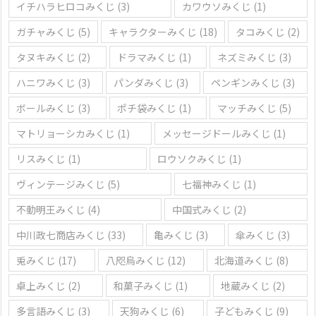
イチハラヒロコみくじ
(3)
カワウソみくじ
(1)
ガチャみくじ
(5)
キャラクターみくじ
(18)
タコみくじ
(2)
タヌキみくじ
(2)
ドラマみくじ
(1)
ネズミみくじ
(3)
ハニワみくじ
(3)
パンダみくじ
(3)
ペンギンみくじ
(3)
ボールみくじ
(3)
ポチ袋みくじ
(1)
マッチみくじ
(5)
マトリョーシカみくじ
(1)
メッセージドールみくじ
(1)
リスみくじ
(1)
ロウソクみくじ
(1)
ヴィンテージみくじ
(5)
七福神みくじ
(1)
不動明王みくじ
(4)
中国式みくじ
(2)
中川政七商店みくじ
(33)
亀みくじ
(3)
傘みくじ
(3)
兎みくじ
(17)
八咫烏みくじ
(12)
北海道みくじ
(8)
卓上みくじ
(2)
和菓子みくじ
(1)
地蔵みくじ
(2)
多言語みくじ
(3)
天狗みくじ
(6)
子どもみくじ
(9)