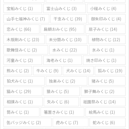
宝船みくじ
(1)
富士山みくじ
(3)
小槌みくじ
(4)
山手七福神みくじ
(7)
干支みくじ
(39)
御朱印みくじ
(4)
恋みくじ
(66)
扁額おみくじ
(95)
扇子みくじ
(14)
木版刷みくじ
(23)
未分類みくじ
(10)
植物みくじ
(12)
歌舞伎みくじ
(2)
水みくじ
(22)
氷みくじ
(1)
河童みくじ
(2)
海老みくじ
(1)
焼き印みくじ
(1)
熊みくじ
(2)
牛みくじ
(9)
犬みくじ
(14)
狐みくじ
(19)
狛犬みくじ
(1)
独楽みくじ
(2)
猪みくじ
(5)
猫みくじ
(29)
猿みくじ
(5)
獅子舞みくじ
(2)
相撲みくじ
(1)
矢みくじ
(6)
祇園祭みくじ
(14)
筒みくじ
(1)
箸置きみくじ
(1)
絵馬みくじ
(1)
缶バッジみくじ
(2)
虎みくじ
(7)
蛇みくじ
(6)