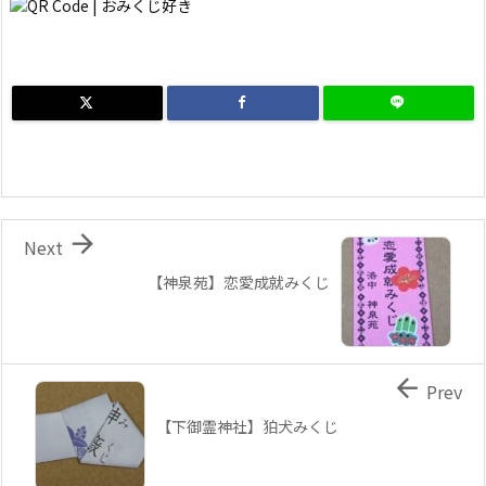

Next
【神泉苑】恋愛成就みくじ

Prev
【下御霊神社】狛犬みくじ