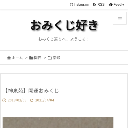

Instagram
Feedly
RSS

おみくじ好き

メニュ
おみくじ巡りへ、ようこそ！

サイド
ホーム
>
関西
>
京都




前へ

次へ
【神泉苑】開運おみくじ

検索
2018/02/08
2021/04/04

