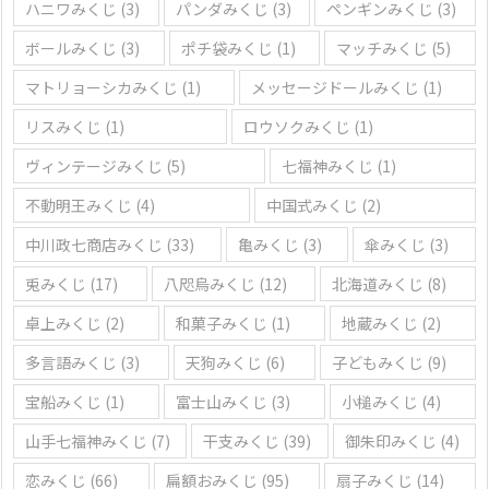
ハニワみくじ
(3)
パンダみくじ
(3)
ペンギンみくじ
(3)
ボールみくじ
(3)
ポチ袋みくじ
(1)
マッチみくじ
(5)
マトリョーシカみくじ
(1)
メッセージドールみくじ
(1)
リスみくじ
(1)
ロウソクみくじ
(1)
ヴィンテージみくじ
(5)
七福神みくじ
(1)
不動明王みくじ
(4)
中国式みくじ
(2)
中川政七商店みくじ
(33)
亀みくじ
(3)
傘みくじ
(3)
兎みくじ
(17)
八咫烏みくじ
(12)
北海道みくじ
(8)
卓上みくじ
(2)
和菓子みくじ
(1)
地蔵みくじ
(2)
多言語みくじ
(3)
天狗みくじ
(6)
子どもみくじ
(9)
宝船みくじ
(1)
富士山みくじ
(3)
小槌みくじ
(4)
山手七福神みくじ
(7)
干支みくじ
(39)
御朱印みくじ
(4)
恋みくじ
(66)
扁額おみくじ
(95)
扇子みくじ
(14)