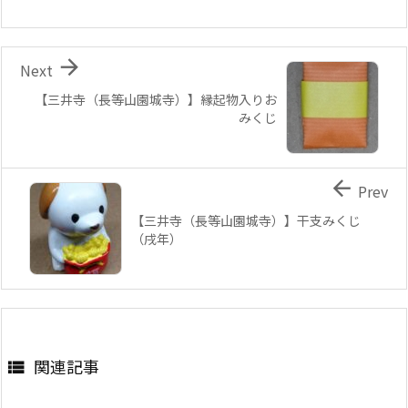

Next
【三井寺（長等山園城寺）】縁起物入りお
みくじ

Prev
【三井寺（長等山園城寺）】干支みくじ
（戌年）
関連記事
