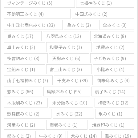
ヴィンテージみくじ
(5)
七福神みくじ
(1)
不動明王みくじ
(4)
中国式みくじ
(2)
中川政七商店みくじ
(33)
亀みくじ
(3)
傘みくじ
(3)
兎みくじ
(17)
八咫烏みくじ
(12)
北海道みくじ
(8)
卓上みくじ
(2)
和菓子みくじ
(1)
地蔵みくじ
(2)
多言語みくじ
(3)
天狗みくじ
(6)
子どもみくじ
(9)
宝船みくじ
(1)
富士山みくじ
(3)
小槌みくじ
(4)
山手七福神みくじ
(7)
干支みくじ
(39)
御朱印みくじ
(4)
恋みくじ
(66)
扁額おみくじ
(95)
扇子みくじ
(14)
木版刷みくじ
(23)
未分類みくじ
(10)
植物みくじ
(12)
歌舞伎みくじ
(2)
水みくじ
(22)
氷みくじ
(1)
河童みくじ
(2)
海老みくじ
(1)
焼き印みくじ
(1)
熊みくじ
(2)
牛みくじ
(9)
犬みくじ
(14)
狐みくじ
(19)