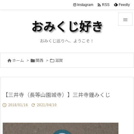

Instagram
Feedly
RSS

おみくじ好き

メニュ
おみくじ巡りへ、ようこそ！

サイド
ホーム
>
関西
>
滋賀




前へ

次へ
【三井寺（長等山園城寺）】三井寺鐘みくじ

検索
2018/01/16
2021/04/10

