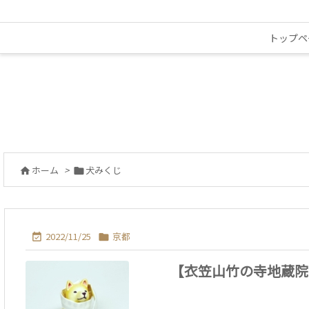
トップペ
ホーム
>
犬みくじ


2022/11/25
京都


【衣笠山竹の寺地蔵院