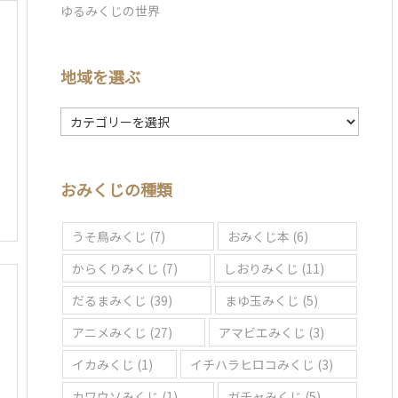
ゆるみくじの世界
地域を選ぶ
地
域
を
選
おみくじの種類
ぶ
うそ鳥みくじ
(7)
おみくじ本
(6)
からくりみくじ
(7)
しおりみくじ
(11)
だるまみくじ
(39)
まゆ玉みくじ
(5)
アニメみくじ
(27)
アマビエみくじ
(3)
イカみくじ
(1)
イチハラヒロコみくじ
(3)
カワウソみくじ
(1)
ガチャみくじ
(5)