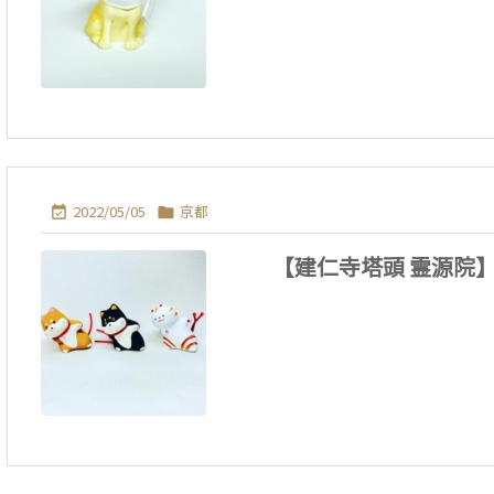
2022/05/05
京都


【建仁寺塔頭 霊源院