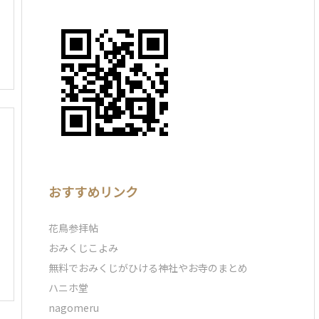
おすすめリンク
花鳥参拝帖
おみくじこよみ
無料でおみくじがひける神社やお寺のまとめ
ハニホ堂
nagomeru