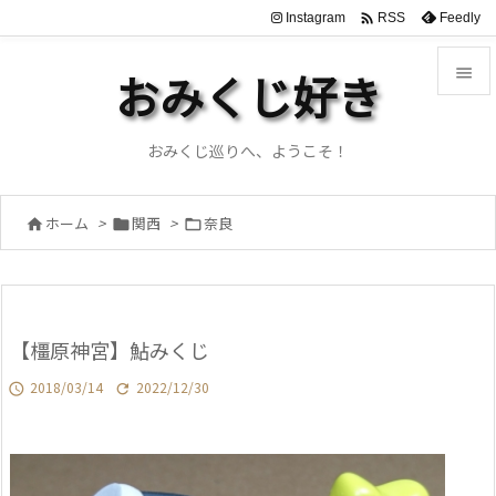

Instagram
Feedly
RSS

おみくじ好き

メニュ
おみくじ巡りへ、ようこそ！

サイド
ホーム
>
関西
>
奈良




前へ

次へ
【橿原神宮】鮎みくじ

検索
2018/03/14
2022/12/30

