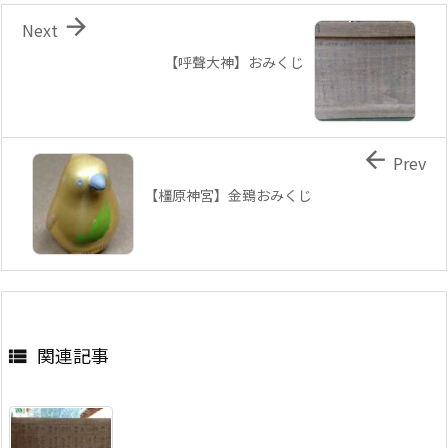

Next
【呼聲大神】おみくじ

Prev
【橿原神宮】金鵄おみくじ
関連記事
