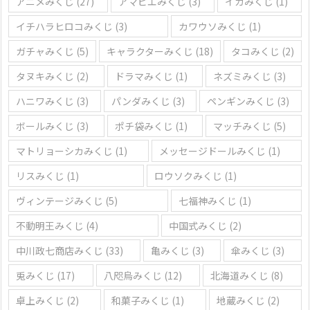
アニメみくじ
(27)
アマビエみくじ
(3)
イカみくじ
(1)
イチハラヒロコみくじ
(3)
カワウソみくじ
(1)
ガチャみくじ
(5)
キャラクターみくじ
(18)
タコみくじ
(2)
タヌキみくじ
(2)
ドラマみくじ
(1)
ネズミみくじ
(3)
ハニワみくじ
(3)
パンダみくじ
(3)
ペンギンみくじ
(3)
ボールみくじ
(3)
ポチ袋みくじ
(1)
マッチみくじ
(5)
マトリョーシカみくじ
(1)
メッセージドールみくじ
(1)
リスみくじ
(1)
ロウソクみくじ
(1)
ヴィンテージみくじ
(5)
七福神みくじ
(1)
不動明王みくじ
(4)
中国式みくじ
(2)
中川政七商店みくじ
(33)
亀みくじ
(3)
傘みくじ
(3)
兎みくじ
(17)
八咫烏みくじ
(12)
北海道みくじ
(8)
卓上みくじ
(2)
和菓子みくじ
(1)
地蔵みくじ
(2)