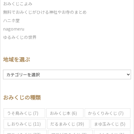
おみくじこよみ
無料でおみくじがひける神社やお寺のまとめ
ハニホ堂
nagomeru
ゆるみくじの世界
地域を選ぶ
地
域
を
選
おみくじの種類
ぶ
うそ鳥みくじ
(7)
おみくじ本
(6)
からくりみくじ
(7)
しおりみくじ
(11)
だるまみくじ
(39)
まゆ玉みくじ
(5)