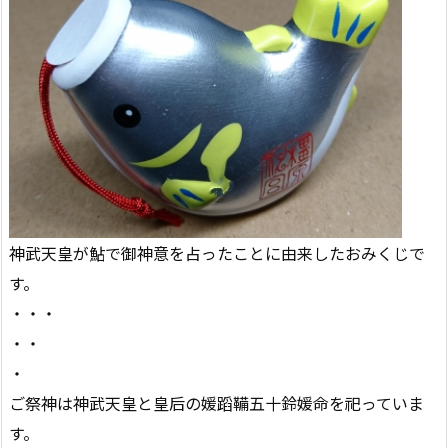
神武天皇が鮎で御神意を占ったことに由来したおみくじで
す。
・・・
・・
・
ご祭神は神武天皇と皇后の媛蹈鞴五十鈴媛命を祀っていま
す。