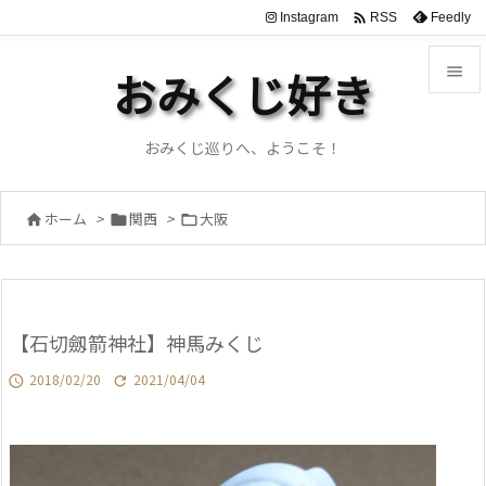

Instagram
Feedly
RSS

おみくじ好き

メニュ
おみくじ巡りへ、ようこそ！

サイド
ホーム
>
関西
>
大阪




前へ

次へ
【石切劔箭神社】神馬みくじ

検索
2018/02/20
2021/04/04

