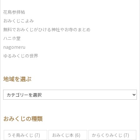
花鳥参拝帖
おみくじこよみ
無料でおみくじがひける神社やお寺のまとめ
ハニホ堂
nagomeru
ゆるみくじの世界
地域を選ぶ
地
域
を
選
おみくじの種類
ぶ
うそ鳥みくじ
(7)
おみくじ本
(6)
からくりみくじ
(7)