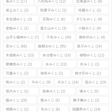
兎みくじ
(17)
八咫烏みくじ
(12)
北海道みくじ
(8)
卓上みくじ
(2)
和菓子みくじ
(1)
地蔵みくじ
(2)
多言語みくじ
(3)
天狗みくじ
(6)
子どもみくじ
(9)
宝船みくじ
(1)
富士山みくじ
(3)
小槌みくじ
(4)
山手七福神みくじ
(7)
干支みくじ
(39)
御朱印みくじ
(4)
恋みくじ
(66)
扁額おみくじ
(95)
扇子みくじ
(14)
木版刷みくじ
(23)
未分類みくじ
(10)
植物みくじ
(12)
歌舞伎みくじ
(2)
水みくじ
(22)
氷みくじ
(1)
河童みくじ
(2)
海老みくじ
(1)
焼き印みくじ
(1)
熊みくじ
(2)
牛みくじ
(9)
犬みくじ
(14)
狐みくじ
(19)
狛犬みくじ
(1)
独楽みくじ
(2)
猪みくじ
(5)
猫みくじ
(29)
猿みくじ
(5)
獅子舞みくじ
(2)
相撲みくじ
(1)
矢みくじ
(6)
祇園祭みくじ
(14)