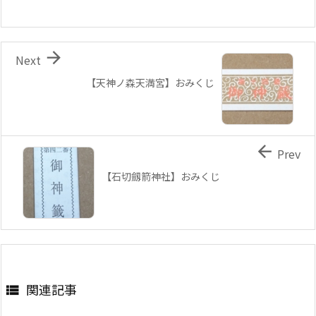

Next
【天神ノ森天満宮】おみくじ

Prev
【石切劔箭神社】おみくじ
関連記事
