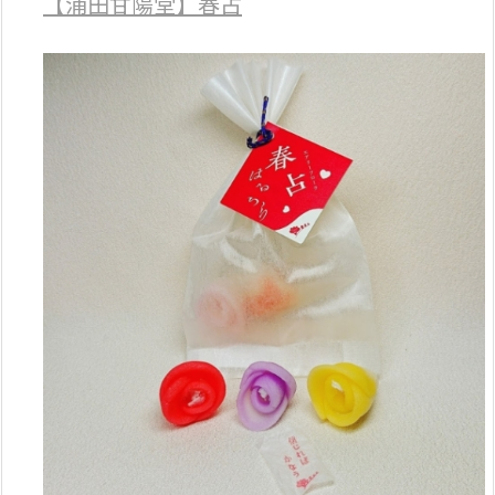
【浦田甘陽堂】春占