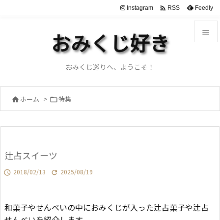

Instagram
Feedly
RSS

おみくじ好き

メニュ
おみくじ巡りへ、ようこそ！

サイド
ホーム
>
特集



前へ

次へ
辻占スイーツ

検索
2018/02/13
2025/08/19


和菓子やせんべいの中におみくじが入った辻占菓子や辻占
せんべいを紹介します。