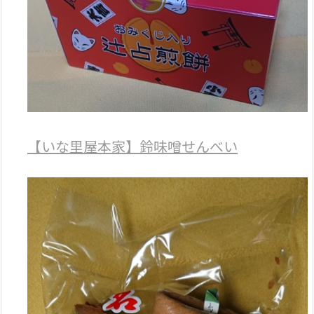
【いな里屋本家】鈴味噌せんべい