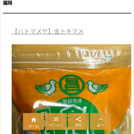
福岡
【ハトマメヤ】金トキマメ




メニュー
SNS
上へ
ホーム