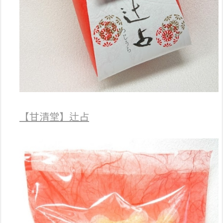
【甘清堂】辻占