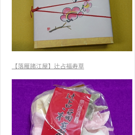
【落雁諸江屋】辻占福寿草