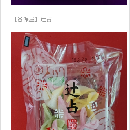
【谷保屋】辻占