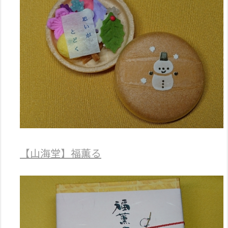
【山海堂】福薫る