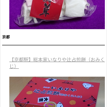
京都
【京都駅】総本家いなりや辻占煎餅（おみく
じ）