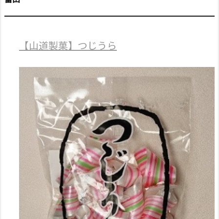
【山道製菓】つじうら