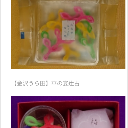
【金沢うら田】華の宴辻占