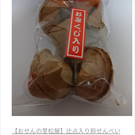
【おせんの里松屋】辻占入り鈴せんべい