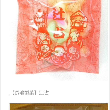
【長池製菓】辻占