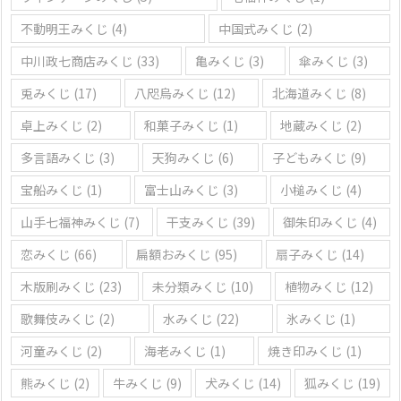
不動明王みくじ
(4)
中国式みくじ
(2)
中川政七商店みくじ
(33)
亀みくじ
(3)
傘みくじ
(3)
兎みくじ
(17)
八咫烏みくじ
(12)
北海道みくじ
(8)
卓上みくじ
(2)
和菓子みくじ
(1)
地蔵みくじ
(2)
多言語みくじ
(3)
天狗みくじ
(6)
子どもみくじ
(9)
宝船みくじ
(1)
富士山みくじ
(3)
小槌みくじ
(4)
山手七福神みくじ
(7)
干支みくじ
(39)
御朱印みくじ
(4)
恋みくじ
(66)
扁額おみくじ
(95)
扇子みくじ
(14)
木版刷みくじ
(23)
未分類みくじ
(10)
植物みくじ
(12)
歌舞伎みくじ
(2)
水みくじ
(22)
氷みくじ
(1)
河童みくじ
(2)
海老みくじ
(1)
焼き印みくじ
(1)
熊みくじ
(2)
牛みくじ
(9)
犬みくじ
(14)
狐みくじ
(19)