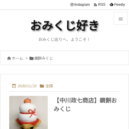

Instagram
Feedly
RSS

おみくじ好き

メニュ
おみくじ巡りへ、ようこそ！

サイド
ホーム
>
鏡餅みくじ



前へ

次へ
2020/11/23
全国



【中川政七商店】鏡餠お
検索
みくじ