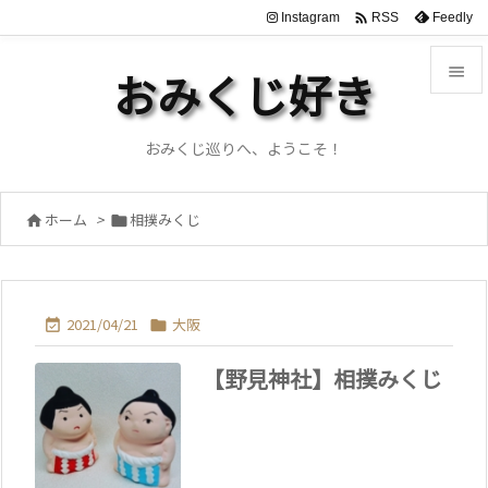

Instagram
Feedly
RSS

おみくじ好き

メニュ
おみくじ巡りへ、ようこそ！

サイド
ホーム
>
相撲みくじ



前へ

次へ
2021/04/21
大阪



【野見神社】相撲みくじ
検索