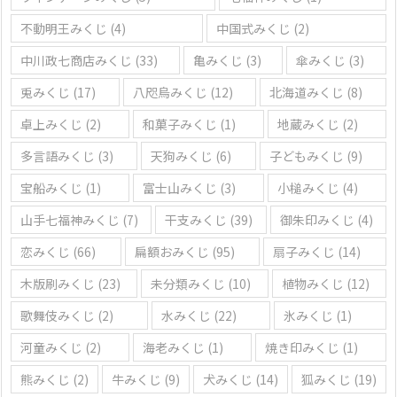
不動明王みくじ
(4)
中国式みくじ
(2)
中川政七商店みくじ
(33)
亀みくじ
(3)
傘みくじ
(3)
兎みくじ
(17)
八咫烏みくじ
(12)
北海道みくじ
(8)
卓上みくじ
(2)
和菓子みくじ
(1)
地蔵みくじ
(2)
多言語みくじ
(3)
天狗みくじ
(6)
子どもみくじ
(9)
宝船みくじ
(1)
富士山みくじ
(3)
小槌みくじ
(4)
山手七福神みくじ
(7)
干支みくじ
(39)
御朱印みくじ
(4)
恋みくじ
(66)
扁額おみくじ
(95)
扇子みくじ
(14)
木版刷みくじ
(23)
未分類みくじ
(10)
植物みくじ
(12)
歌舞伎みくじ
(2)
水みくじ
(22)
氷みくじ
(1)
河童みくじ
(2)
海老みくじ
(1)
焼き印みくじ
(1)
熊みくじ
(2)
牛みくじ
(9)
犬みくじ
(14)
狐みくじ
(19)