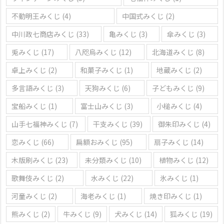
不動明王みくじ
(4)
中国式みくじ
(2)
中川政七商店みくじ
(33)
亀みくじ
(3)
傘みくじ
(3)
兎みくじ
(17)
八咫烏みくじ
(12)
北海道みくじ
(8)
卓上みくじ
(2)
和菓子みくじ
(1)
地蔵みくじ
(2)
多言語みくじ
(3)
天狗みくじ
(6)
子どもみくじ
(9)
宝船みくじ
(1)
富士山みくじ
(3)
小槌みくじ
(4)
山手七福神みくじ
(7)
干支みくじ
(39)
御朱印みくじ
(4)
恋みくじ
(66)
扁額おみくじ
(95)
扇子みくじ
(14)
木版刷みくじ
(23)
未分類みくじ
(10)
植物みくじ
(12)
歌舞伎みくじ
(2)
水みくじ
(22)
氷みくじ
(1)
河童みくじ
(2)
海老みくじ
(1)
焼き印みくじ
(1)
熊みくじ
(2)
牛みくじ
(9)
犬みくじ
(14)
狐みくじ
(19)