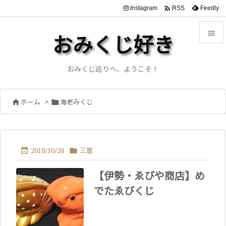

Instagram
Feedly
RSS

おみくじ好き

メニュ
おみくじ巡りへ、ようこそ！

サイド
ホーム
>
海老みくじ



前へ

次へ
2018/10/28
三重



【伊勢・ゑびや商店】め
検索
でたゑびくじ