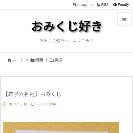

Instagram
Feedly
RSS

おみくじ好き

メニュ
おみくじ巡りへ、ようこそ！

サイド
ホーム
>
関西
>
兵庫




前へ

次へ
【舞子六神社】おみくじ

検索
2019/11/11
2021/04/04

