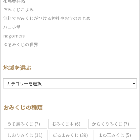
花鳥参拝帖
おみくじこよみ
無料でおみくじがひける神社やお寺のまとめ
ハニホ堂
nagomeru
ゆるみくじの世界
地域を選ぶ
地
域
を
選
おみくじの種類
ぶ
うそ鳥みくじ
(7)
おみくじ本
(6)
からくりみくじ
(7)
しおりみくじ
(11)
だるまみくじ
(39)
まゆ玉みくじ
(5)