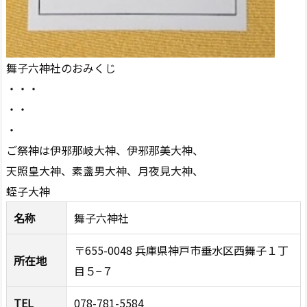
舞子六神社のおみくじ
・・・
・・
・
ご祭神は伊邪那岐大神、伊邪那美大神、
天照皇大神、素盞男大神、月夜見大神、
蛭子大神
名称
舞子六神社
〒655-0048 兵庫県神戸市垂水区西舞子１丁
所在地
目５−７
TEL
078-781-5584