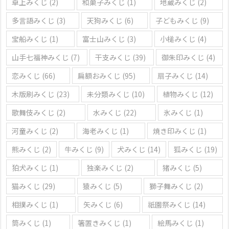
卓上みくじ
(2)
和菓子みくじ
(1)
地蔵みくじ
(2)
多言語みくじ
(3)
天狗みくじ
(6)
子どもみくじ
(9)
宝船みくじ
(1)
富士山みくじ
(3)
小槌みくじ
(4)
山手七福神みくじ
(7)
干支みくじ
(39)
御朱印みくじ
(4)
恋みくじ
(66)
扁額おみくじ
(95)
扇子みくじ
(14)
木版刷みくじ
(23)
未分類みくじ
(10)
植物みくじ
(12)
歌舞伎みくじ
(2)
水みくじ
(22)
氷みくじ
(1)
河童みくじ
(2)
海老みくじ
(1)
焼き印みくじ
(1)
熊みくじ
(2)
牛みくじ
(9)
犬みくじ
(14)
狐みくじ
(19)
狛犬みくじ
(1)
独楽みくじ
(2)
猪みくじ
(5)
猫みくじ
(29)
猿みくじ
(5)
獅子舞みくじ
(2)
相撲みくじ
(1)
矢みくじ
(6)
祇園祭みくじ
(14)
筒みくじ
(1)
箸置きみくじ
(1)
絵馬みくじ
(1)